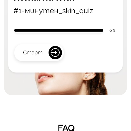
#1-минутен_skin_quiz
0 %
Старт
FAQ