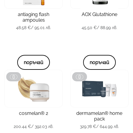
зона
Тяло
тип кожа
всички
тип кожа
всички
antiaging flash
AOX Glutathione
опаковка
10 x 2 мл.
ampoules
48.58
€
/ 95.01 лв.
опаковка
60 капсули
48.58
€
/ 95.01 лв.
45.50
€
/ 88.99 лв.
45.50
€
/ 88.99 лв.
поръчай
поръчай
зона
Лице
зона
Лице
тип кожа
всички
тип кожа
всички
cosmelan® 2
dermamelan® home
опаковка
30 гр.
опаковка
2 x 50 мл.,30 гр.
pack
200.44
€
/ 392.03 лв.
329.78
€
/ 644.99 лв.
200.44
€
/ 392.03 лв.
329.78
€
/ 644.99 лв.