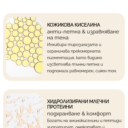
КОЖИКОВА КИСЕЛИНА
анти-петна & изравняване
на тена
Инхибира тирозиназата и
ограничава прекомерната
пигментация, като видимо
изсветлява тъмни петна и
подпомага равномерен, сияен тон.
ХИДРОЛИЗИРАНИ МЛЕЧНИ
ПРОТЕИНИ
подхранване & комфорт
Богати на аминокиселини и пептиди;
хидратират, омекотяват и