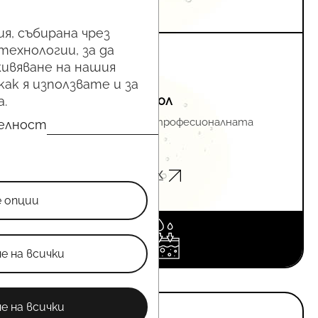
я, събирана чрез
технологии, за да
ивяване на нашия
как я използвате и за
медицински протокол
.
Препоръчителен курс с професионалната
телност
терапия
mesoéclat®
Намери специалист #ТУК
е опции
е на всички
е на всички