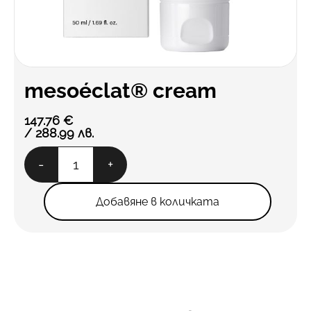
mesoéclat® cream
147.76
€
/ 288.99 лв.
количество
-
+
за
mesoéclat®
cream
Добавяне в количката