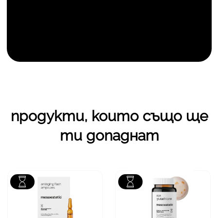
продукти, които също ще
ти допаднат
зона
Лице