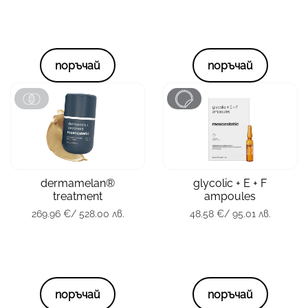
поръчай
поръчай
зона
Лице
зона
Лице
тип кожа
всички
тип кожа
всички
dermamelan®
glycolic + E + F
опаковка
30 гр.
опаковка
10 x 2 мл.
treatment
ampoules
269.96
€
/ 528.00 лв.
48.58
€
/ 95.01 лв.
269.96
€
/ 528.00 лв.
48.58
€
/ 95.01 лв.
поръчай
поръчай