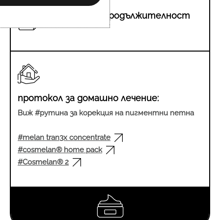
три месеца продължителност
на лечението
протокол за домашно лечение:
Виж #рутина за корекция на пигментни петна
#melan tran3x concentrate
#cosmelan® home pack
#Cosmelan® 2