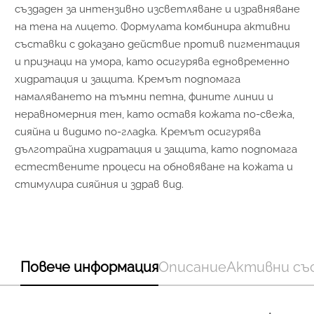
създаден за интензивно изсветляване и изравняване
на тена на лицето. Формулата комбинира активни
съставки с доказано действие против пигментация
и признаци на умора, като осигурява едновременно
хидратация и защита. Кремът подпомага
намаляването на тъмни петна, фините линии и
неравномерния тен, като оставя кожата по-свежа,
сияйна и видимо по-гладка. Кремът осигурява
дълготрайна хидратация и защита, като подпомага
естествените процеси на обновяване на кожата и
стимулира сияйния и здрав вид.
Повече информация
Описание
Активни съ