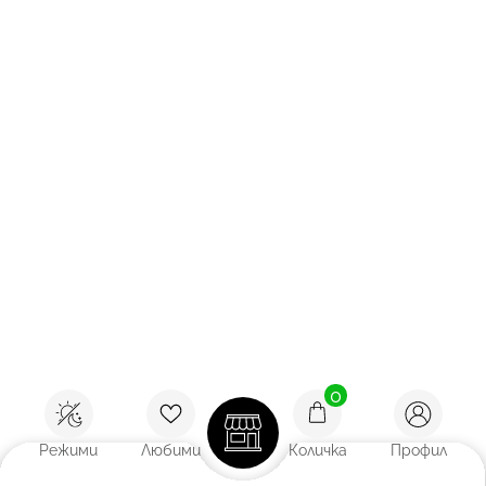
0
Режими
Любими
Количка
Профил