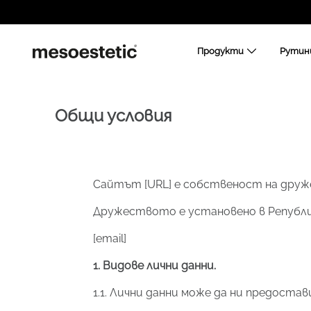
Продукти
Рутин
Общи условия
Сайтът [URL] e собственост на друже
Дружеството е установено в Републик
[email]
1. Видове лични данни.
1.1. Лични данни може да ни предоста