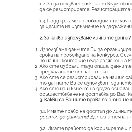
1.2. За да ползвате някои от възмо
да се регистрирате. Регистрацията е
1.3. Поддържаме и необходимите лични
за целите на изпълнение на задължен
2. За какво използваме личните данни?
Използваме данните Ви за организира
срока на провеждане на конкурса. Съг
по начин, който ще бъде разяснен на 
Ако сте избрали тази опция, данните
предлаганите от нас стоки.
Ако сте се регистрирали на нашия с
то данните Ви се използват единстве
Ако сте наш клиент на друго основани
осъществяване на доставка до Вас, к
3. Какви са Вашите права по отношен
3.1. Имате право на достъп до личнит
достъп до данните)
. Допълнителна и
3.2. Имате правото да коригирате и п