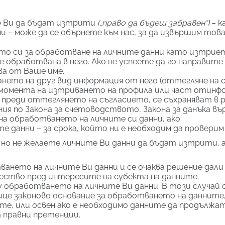
те Ви да бъдат изтрити
(„право да бъдеш забравен“)
– к
и – може да се обърнете към нас, за да извършим тов
о си за обработване на личните данни като изтриет
е обработвана в него. Ако не успеете да го направит
ва от Ваше име.
ето на друг вид информация от него (оттегляне на с
момента на изтриването на профила или част отинфо
 преди оттеглянето на съгласието, се съхраняват в рам
ия по Закона за счетоводството, Закона за данъка въ
на обработването на личните си данни, ако:
 данни – за срока, който ни е необходим да провери
но не желаете личните Ви данни да бъдат изтрити, 
ането на личните Ви данни и се очаква решение дали
тво пред интересите на субекта на данните.
 обработването на личните Ви данни. В този случай
алице законово основание за обработването на даннит
те, или освен ако е необходимо данните да продължа
 правни претенции.