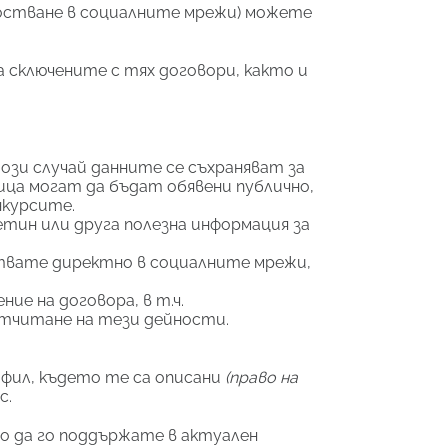
постване в социалните мрежи) можете
а сключените с тях договори, както и
ози случай данните се съхраняват за
лица могат да бъдат обявени публично,
нкурсите.
етин или друга полезна информация за
ствате директно в социалните мрежи,
ие на договора, в т.ч.
отчитане на тези дейности.
офил, където те са описани
(право на
с.
то да го поддържате в актуален