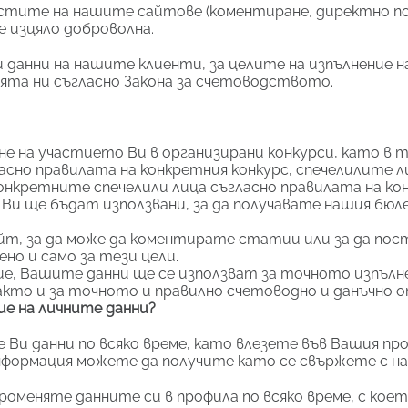
жностите на нашите сайтове (коментиране, директно 
 изцяло доброволна.
 данни на нашите клиенти, за целите на изпълнение н
ията ни съгласно Закона за счетоводството.
не на участието Ви в организирани конкурси, като в т
ласно правилата на конкретния конкурс, спечелилите 
конкретните спечелили лица съгласно правилата на ко
 Ви ще бъдат използвани, за да получавате нашия бюл
айт, за да може да коментирате статии или за да по
но и само за тези цели.
е, Вашите данни ще се използват за точното изпълнен
акто и за точното и правилно счетоводно и данъчно 
ие на личните данни?
е Ви данни по всяко време, като влезете във Вашия пр
нформация можете да получите като се свържете с на
роменяте данните си в профила по всяко време, с кое