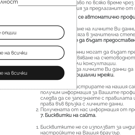
елност
Имате право по всяко време чре
информация за предлаганите от 
4. Извършва ли се автоматично проф
При обработване на личните Ви данни
е опции
начин да Ви засяга в значителна степ
5. На кого може да бъдат предоставе
Личните Ви данни могат да бъдат пр
е на всички
с цел осъществяване на счетоводнот
други услуги или консултации.
Не се предвижда личните Ви данни д
е на всички
6. Връзка със социални мрежи.
Когато се регистрирате на нашия сай
получим информация за Вашите профи
следва да се запознаете с правилата 
права във връзка с личните данни.
Получената от нас информация от про
7. Бисквитки на сайта.
Бисквитките не се използват за инд
настройките на Вашия браузър.