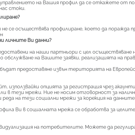
з управлението на Вашия профил да се откажете от по
нас стоки.
илиране?
 не се осъществява профилиране, което да поражда пр
ен
ни личните Ви данни?
едоставени на наши партньори с цел осъществяване 
о обслужване на Вашите заявки, реализацията на пра
а бъдат предоставяне извън територията на Европейс
т, използвайки опцията за регистрация чрез акаунти
ли в тези мрежи. Ние не носим отговорност за налич
и реда на тези социални мрежи за корекция на данните
фила Ви в социалната мрежа се обработва за целите
ивидуализация на потребителите. Можете да регулир