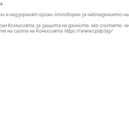
и.
ни е надзорният орган, отговорен за наблюдението н
към Комисията за защита на данните, ако считате, че
те на сайта на Комисията:
https://www.cpdp.bg/
.