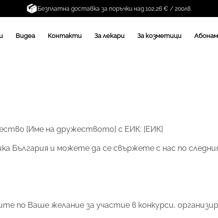
Безплатна доставка за поръчки над 102,26 € / 200лв.
и
Видеа
Контакти
За лекари
За козметици
Абона
ство [Име на дружеството] с ЕИК: [ЕИК]
а България и можете да се свържете с нас по следния
вите по Ваше желание за участие в конкурси, организир