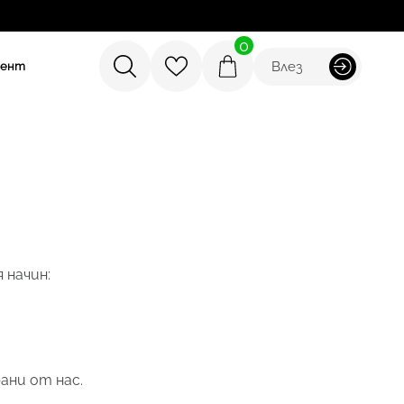
0
Влез
мент
 начин:
ани от нас.