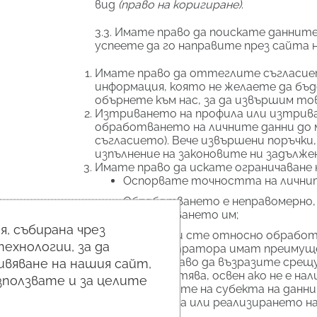
вид
(право на коригиране)
.
3.3. Имате право да поискате данни
успеете да го направите през сайта н
Имате право да оттеглите съгласиет
информация, която не желаете да бъд
обърнете към нас, за да извършим то
Изтриването на профила или изтриван
обработването на личните данни до 
съгласието). Вече извършени поръчки,
изпълнение на законовите ни задължен
Имате право да искате ограничаване 
Оспорвате точността на личните
Обработването е неправомерно, 
обработването им;
, събирана чрез
Възразили сте относно обработв
ехнологии, за да
администратора имат преимущес
вяване на нашия сайт,
Имате право да възразите срещу
се прекратява, освен ако не е н
използвате и за целите
интересите на субекта на данни
защитата или реализирането на