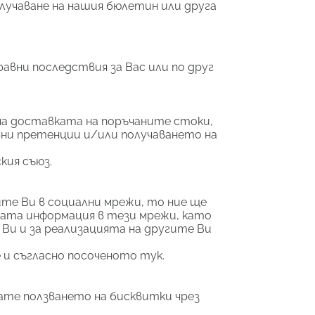
лучаване на нашия бюлетин или друга
авни последствия за Вас или по друг
на доставката на поръчаните стоки,
вни претенции и/или получаването на
кия съюз.
те Ви в социални мрежи, то ние ще
ната информация в тези мрежи, като
 Ви и за реализацията на другите Ви
 и съгласно посоченото тук.
ате ползването на бисквитки чрез