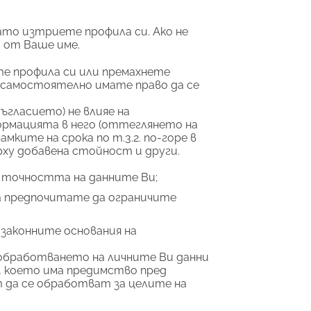
ато изтриете профила си. Ако не
а от Ваше име.
е профила си или премахнете
е самостоятелно имате право да се
ъгласието) не влияе на
рмацията в него (оттеглянето на
ките на срока по т.3.2. по-горе в
рху добавена стойност и други.
м точността на данните Ви;
а предпочитате да ограничите
 законните основания на
 обработването на личните Ви данни
е, което има предимство пред
т да се обработват за целите на