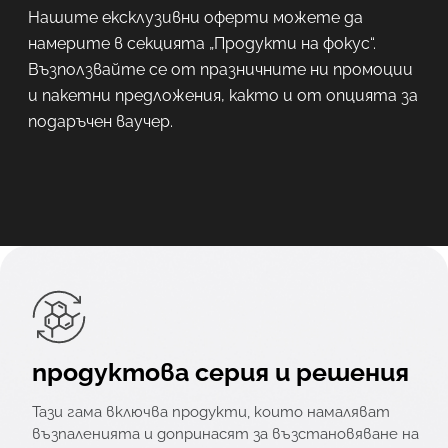
Нашите ексклузивни оферти можете да
намерите в секцията „Продукти на фокус“.
Възползвайте се от празничните ни промоции
и пакетни предложения, както и от опцията за
подаръчен ваучер.
продуктова серия и решения
Тази гама включва продукти, които намаляват
възпаленията и допринасят за възстановяване на