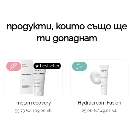
продукти, които също ще
ти допаднат
bestseller
зона
Лице
зона
Лице
тип кожа
всички
тип кожа
всички
melan recovery
Hydracream Fusion
опаковка
50 мл.
опаковка
100 мл.
55.73
€
/ 109.00 лв.
25.06
€
/ 49.01 лв.
55.73
€
/ 109.00 лв.
25.06
€
/ 49.01 лв.