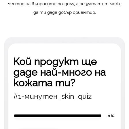
честно на въпросите по-долу, а резултатът може
да ти даде добър ориентир.
Кой продукт ще
даде най-много на
кожата ти?
#1-минутен_skin_quiz
0 %