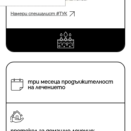
Намери специалист #ТУК
три месеца продължителност
на лечението
протокол за домашно лечение: