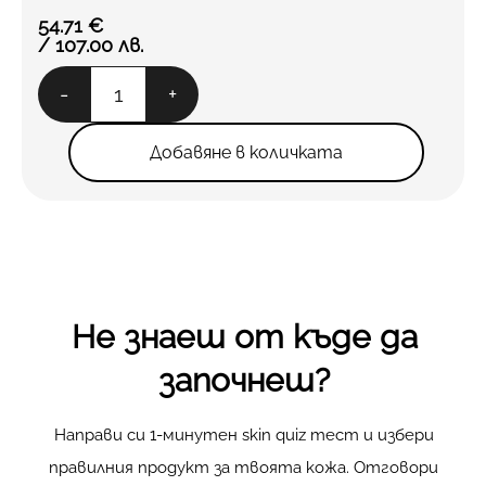
54.71
€
/ 107.00 лв.
количество
-
+
за
fast
skin
Добавяне в количката
repair
Не знаеш от къде да
започнеш?
Направи си 1-минутен skin quiz тест и избери
правилния продукт за твоята кожа. Отговори