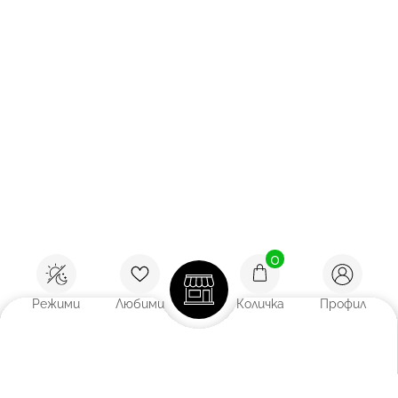
0
Режими
Любими
Количка
Профил