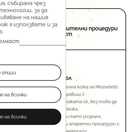
я, събирана чрез
технологии, за да
ивяване на нашия
как я използвате и за
три препоръчителни процедури
.
при специалист
телност
е опции
медицински протокол
Пилингите за чувствителна кожа на Mesoetetic
е на всички
са чудесен начин да се справиш с
несъвършенствата по кожата се, без това да
дразни деликатната ти кожа.
е на всички
При специфични проблеми като розацея,
купероза са необходими и апаратни процедури с
PDL лазер или IPL при дерматолог.