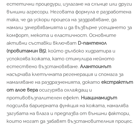
естетични процедури, излагане на слънце или други
външни агресори. Неговата формула е разработена
така, че да ускори процеса на заздравяване, да
намали зачервяванията и да възвърне усещането за
комфорт, мекота и еластичност. Основните
активни съставки включват
D-пантенол
(провитамин B5)
, който дълбоко хидратира и
успокоява кожата, като стимулира нейното
естествено възстановяване.
Алантоинът
насърчава клетъчната регенерация и спомага за
намаляване на раздразненията, докато
екстрактът
от алое вера
осигурява охлаждащ и
противовъзпалителен ефект.
Ниацинамидът
подсилва бариерната функция на кожата, намалява
загубата на влага и предпазва от външни фактори,
които могат да забавят възстановителния процес.