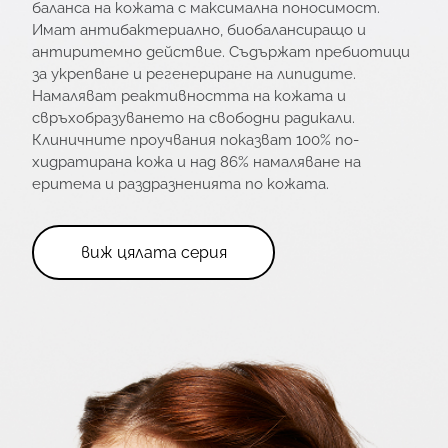
баланса на кожата с максимална поносимост.
Имат антибактериално, биобалансиращо и
антиритемно действие. Съдържат пребиотици
за укрепване и регенериране на липидите.
Намаляват реактивността на кожата и
свръхобразуването на свободни радикали.
Клиничните проучвания показват 100% по-
хидратирана кожа и над 86% намаляване на
еритема и раздразненията по кожата.
виж цялата серия