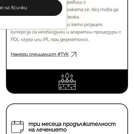
са чудесен начин да се справиш с
е на всички
несъвършенствата по кожата се, без това да
дразни деликатната ти кожа.
При специфични проблеми като розацея,
купероза са необходими и апаратни процедури с
PDL лазер или IPL при дерматолог.
Намери специалист #ТУК
три месеца продължителност
на лечението