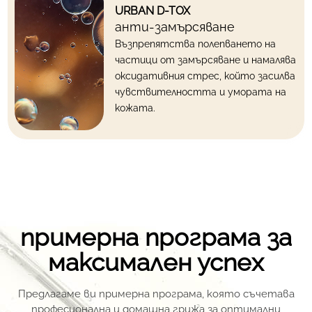
URBAN D-TOX
анти-замърсяване
Възпрепятства полепването на
частици от замърсяване и намалява
оксидативния стрес, който засилва
чувствителността и умората на
кожата.
примерна програма за
максимален успех
Предлагаме ви примерна програма, която съчетава
професионална и домашна грижа за оптимални