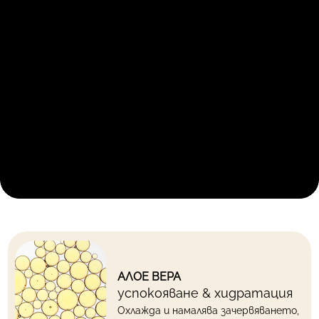
АЛОЕ ВЕРА
успокояване & хидратация
Охлажда и намалява зачервяването,