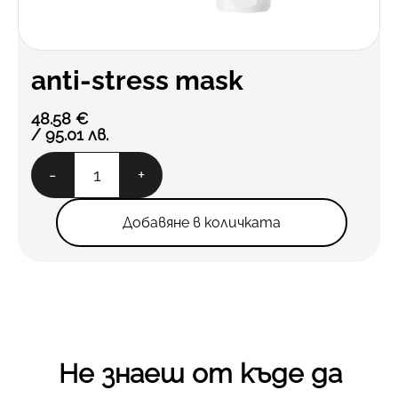
anti-stress mask
48.58
€
/ 95.01 лв.
количество
-
+
за
anti-
stress
Добавяне в количката
mask
Не знаеш от къде да