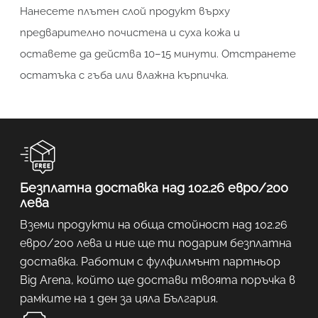
Нанесете плътен слой продукт върху
предварително почистена и суха кожа и
оставете да действа 10–15 минути. Отстранете
остатъка с гъба или влажна кърпичка.
Безплатна доставка над 102.26 евро/200
лева
Вземи продукти на обща стойност над 102.26
евро/200 лева и ние ще ти подарим безплатна
доставка. Работим с фулфилмънт партньор
Big Arena, който ще достави твоята поръчка в
рамките на 1 ден за цяла България.