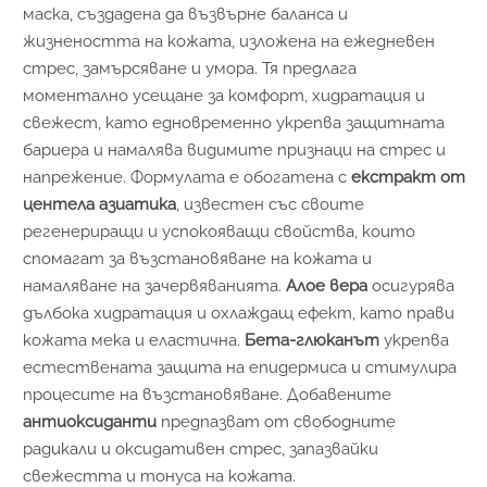
маска, създадена да възвърне баланса и
жизнеността на кожата, изложена на ежедневен
стрес, замърсяване и умора. Тя предлага
моментално усещане за комфорт, хидратация и
свежест, като едновременно укрепва защитната
бариера и намалява видимите признаци на стрес и
напрежение. Формулата е обогатена с
екстракт от
центела азиатика
, известен със своите
регенериращи и успокояващи свойства, които
спомагат за възстановяване на кожата и
намаляване на зачервяванията.
Алое вера
осигурява
дълбока хидратация и охлаждащ ефект, като прави
кожата мека и еластична.
Бета-глюканът
укрепва
естествената защита на епидермиса и стимулира
процесите на възстановяване. Добавените
антиоксиданти
предпазват от свободните
радикали и оксидативен стрес, запазвайки
свежестта и тонуса на кожата.