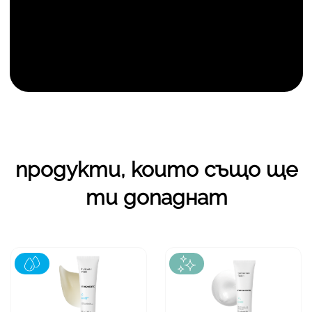
продукти, които също ще
ти допаднат
зона
Лице
зона
Лице