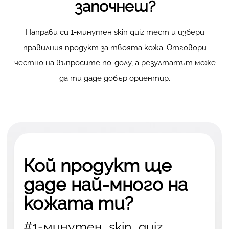
започнеш?
Направи си 1-минутен skin quiz тест и избери
правилния продукт за твоята кожа. Отговори
честно на въпросите по-долу, а резултатът може
да ти даде добър ориентир.
Кой продукт ще
даде най-много на
кожата ти?
#1-минутен_skin_quiz