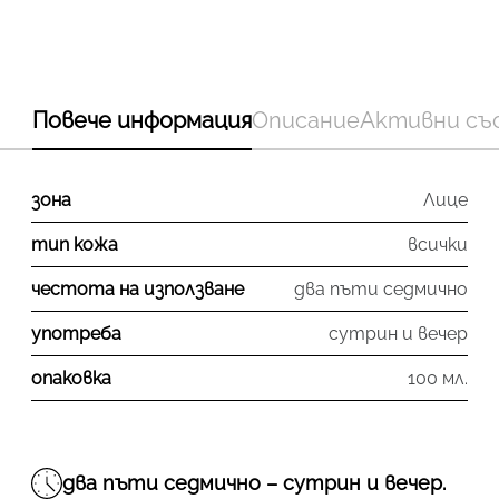
Повече информация
Описание
Активни съ
зона
Лице
тип кожа
всички
честота на използване
два пъти седмично
употреба
сутрин и вечер
опаковка
100 мл.
два пъти седмично – сутрин и вечер.