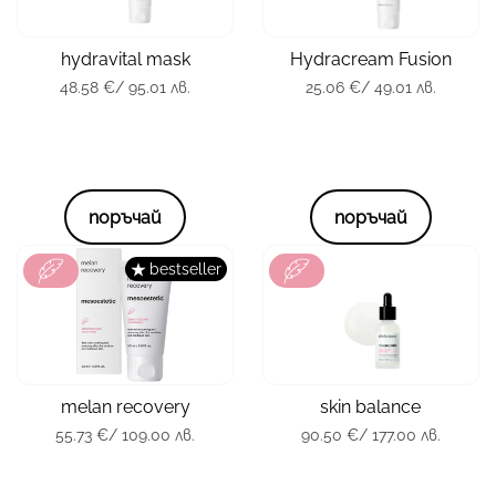
тип кожа
всички
тип кожа
всички
hydravital mask
Hydracream Fusion
опаковка
100 мл.
опаковка
100 мл.
48.58
€
/ 95.01 лв.
25.06
€
/ 49.01 лв.
48.58
€
/ 95.01 лв.
25.06
€
/ 49.01 лв.
поръчай
поръчай
bestseller
зона
Лице
зона
Лице
тип кожа
всички
тип кожа
всички
melan recovery
skin balance
опаковка
50 мл.
опаковка
30 мл.
55.73
€
/ 109.00 лв.
90.50
€
/ 177.00 лв.
55.73
€
/ 109.00 лв.
90.50
€
/ 177.00 лв.