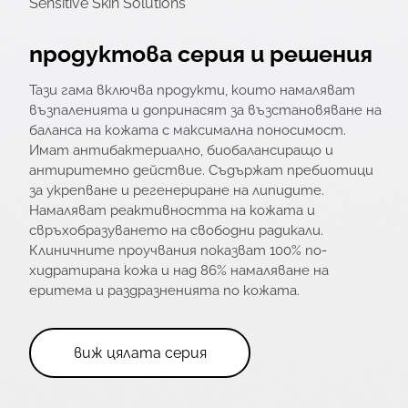
Sensitive Skin Solutions
продуктова серия и решения
Тази гама включва продукти, които намаляват
възпаленията и допринасят за възстановяване на
баланса на кожата с максимална поносимост.
Имат антибактериално, биобалансиращо и
антиритемно действие. Съдържат пребиотици
за укрепване и регенериране на липидите.
Намаляват реактивността на кожата и
свръхобразуването на свободни радикали.
Клиничните проучвания показват 100% по-
хидратирана кожа и над 86% намаляване на
еритема и раздразненията по кожата.
виж цялата серия