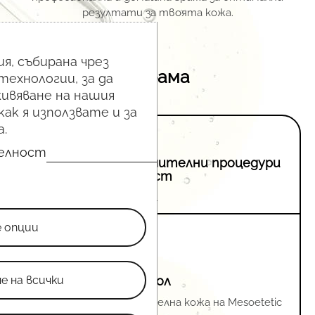
резултати за твоята кожа.
я, събирана чрез
Примерна програма
технологии, за да
ивяване на нашия
как я използвате и за
.
телност
три препоръчителни процедури
при специалист
е опции
е на всички
медицински протокол
Пилингите за чувствителна кожа на Mesoetetic