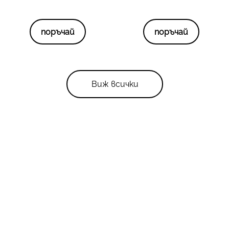
поръчай
поръчай
Виж всички