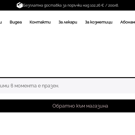
Безплатна доставка за поръчки над 102,26 € / 200лв.
и
Видеа
Контакти
За лекари
За козметици
Абона
ими в момента е празен.
Обратно към магазина