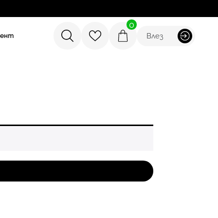
0
Влез
мент