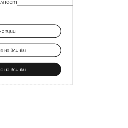
елност
е опции
е на всички
е на всички