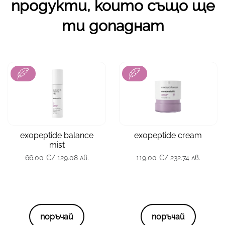
продукти, които също ще
ти допаднат
зона
Лице
зона
Лице
тип кожа
Всички
тип кожа
всички
exopeptide balance
exopeptide cream
опаковка
80 мл.
опаковка
55 мл.
mist
66.00
€
/ 129.08 лв.
119.00
€
/ 232.74 лв.
66.00
€
/ 129.08 лв.
119.00
€
/ 232.74 лв.
поръчай
поръчай