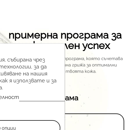
примерна програма за
максимален успех
Предлагаме ви примерна програма, която съчетава
я, събирана чрез
професионална и домашна грижа за оптимални
технологии, за да
резултати за твоята кожа.
ивяване на нашия
как я използвате и за
.
Примерна програма
телност
е опции