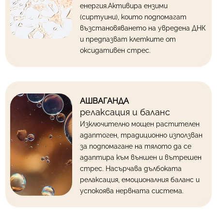
енергия
.Активира ензими
(сиртуини), които подпомагат
възстановяването на увредена ДНК
и предпазват клетките от
оксидативен стрес.
АШВАГАНДА
релаксация и баланс
Изключително мощен растителен
адаптоген, традиционно използван
за подпомагане на тялото да се
адаптира към външен и вътрешен
стрес. Насърчава дълбоката
релаксация, емоционалния баланс и
успокоява нервната система.