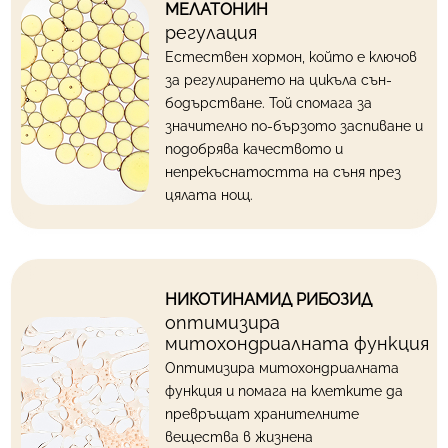
МЕЛАТОНИН
регулация
Естествен хормон, който е ключов
за регулирането на цикъла сън-
бодърстване. Той спомага за
значително
по-бързото заспиване и
подобрява качеството и
непрекъснатостта на съня
през
цялата нощ.
НИКОТИНАМИД РИБОЗИД
оптимизира
митохондриалната функция
Оптимизира митохондриалната
функция и
помага на клетките да
превръщат хранителните
вещества в жизнена