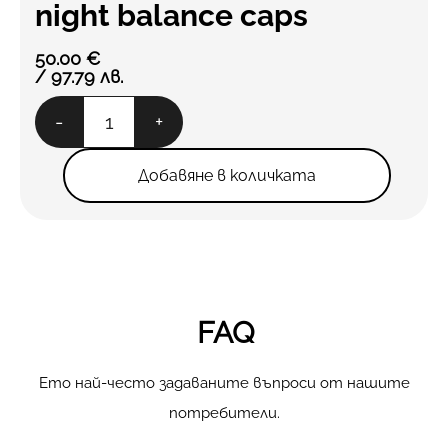
night balance caps
50.00
€
/ 97.79 лв.
количество
-
+
за
night
balance
Добавяне в количката
caps
FAQ
Ето най-често задаваните въпроси от нашите
потребители.