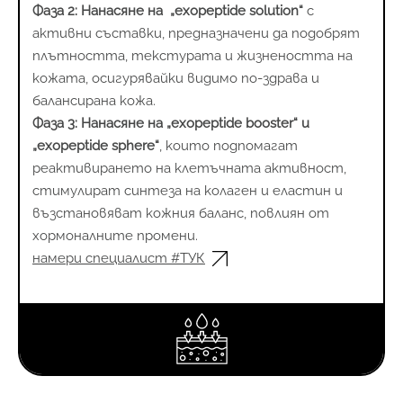
Фаза 2: Нанасяне на „exopeptide solution“
с
активни съставки, предназначени да подобрят
плътността, текстурата и жизнеността на
кожата, осигурявайки видимо по-здрава и
балансирана кожа.
Фаза 3:
Нанасяне на „exopeptide booster“ и
„exopeptide sphere“
, които подпомагат
реактивирането на клетъчната активност,
стимулират синтеза на колаген и еластин и
възстановяват кожния баланс, повлиян от
хормоналните промени.
намери специалист #ТУК