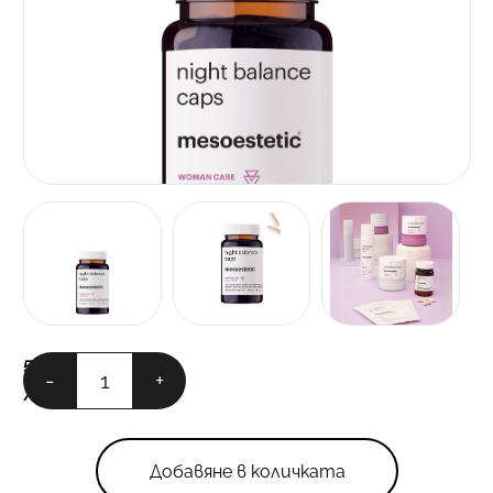
количество
50.00
€
-
+
за
/ 97.79 лв.
night
balance
caps
Добавяне в количката