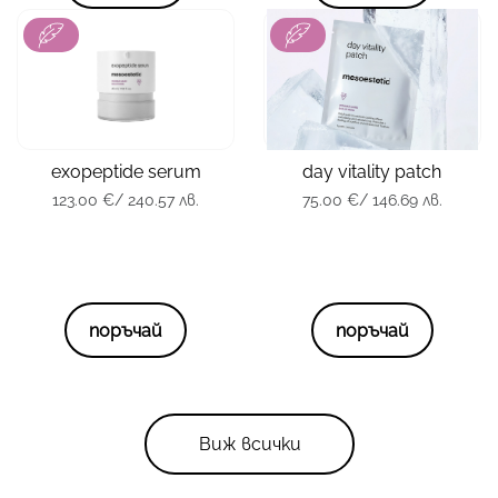
зона
Лице
зона
Тяло
тип кожа
всички
тип кожа
Всички
еxopeptide serum
day vitality patch
опаковка
45 мл.
опаковка
28 лепенки
123.00
€
/ 240.57 лв.
75.00
€
/ 146.69 лв.
123.00
€
/ 240.57 лв.
75.00
€
/ 146.69 лв.
поръчай
поръчай
Виж всички