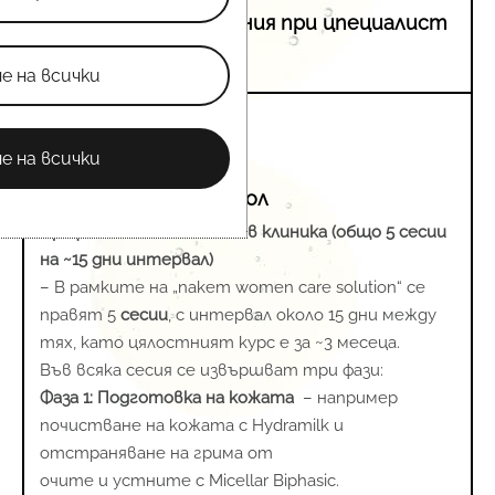
пет посещения при цпециалист
е на всички
е на всички
медицински протокол
Професионалната сесия в клиника (общо 5 сесии
на ~15 дни интервал)
– В рамките на „пакет women care solution“ се
правят 5
сесии
, с интервал около 15 дни между
тях, като цялостният курс е за ~3 месеца.
Във всяка сесия се извършват три фази:
Фаза 1:
Подготовка на кожата
– например
почистване на кожата с Hydramilk и
отстраняване на грима от
очите и устните с Micellar Biphasic.