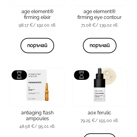
опаковка
6 х 30 мл.
тип кожа
всички
age element®
age element®
firming elixir
firming eye contour
опаковка
15 мл.
98.17
€
/ 192.00 лв.
98.17
€
/ 192.00 лв.
71.08
€
/ 139.02 лв.
71.08
€
/ 139.02 лв.
поръчай
поръчай
зона
Лице
зона
Лице
тип кожа
всички
тип кожа
всички
antiaging flash
aox ferulic
опаковка
15 мл.
ampoules
опаковка
10 x 2 мл.
79.25
€
/ 155.00 лв.
48.58
€
/ 95.01 лв.
79.25
€
/ 155.00 лв.
48.58
€
/ 95.01 лв.