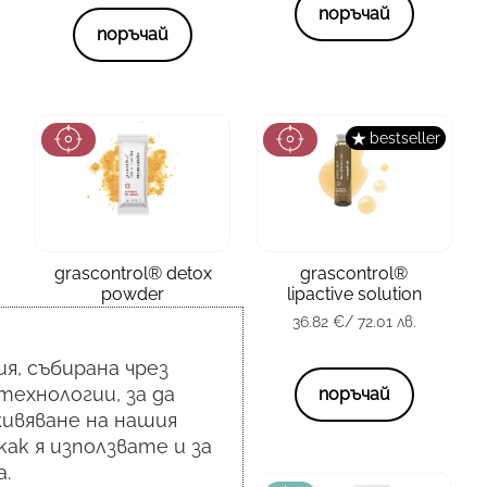
поръчай
поръчай
bestseller
зона
Тяло
зона
Тяло
grascontrol® detox
grascontrol®
тип кожа
всички
тип кожа
всички
powder
lipactive solution
35.28
€
/ 69.00 лв.
36.82
€
/ 72.01 лв.
опаковка
20 x 3 гр.
опаковка
14 х 10 мл.
я, събирана чрез
35.28
€
/ 69.00 лв.
36.82
€
/ 72.01 лв.
технологии, за да
поръчай
поръчай
ивяване на нашия
как я използвате и за
.