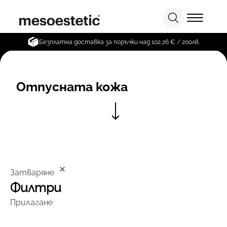
Безплатна доставка за поръчки над 102,26 € / 200лв.
Отпусната кожа
Затваряне
Филтри
Прилагане