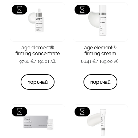
зона
Лице
зона
Лице
тип кожа
всички
тип кожа
всички
age element®
age element®
firming concentrate
firming cream
опаковка
30 мл.
опаковка
50 мл.
97.66
€
/ 191.01 лв.
86.41
€
/ 169.00 лв.
97.66
€
/ 191.01 лв.
86.41
€
/ 169.00 лв.
поръчай
поръчай
тип кожа
всички
зона
Околоочна зона