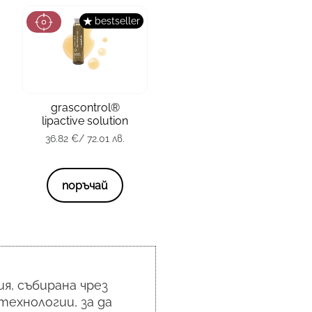
bestseller
зона
Тяло
grascontrol®
тип кожа
всички
lipactive solution
36.82
€
/ 72.01 лв.
опаковка
14 х 10 мл.
36.82
€
/ 72.01 лв.
поръчай
я, събирана чрез
технологии, за да