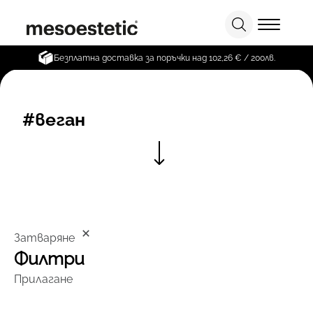
Безплатна доставка за поръчки над 102,26 € / 200лв.
#веган
Затваряне
Филтри
Прилагане