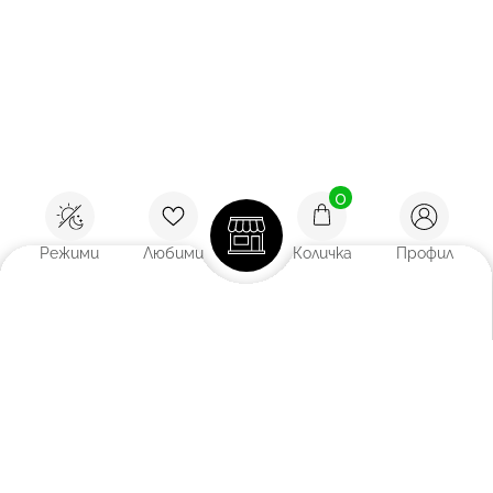
0
Режими
Любими
Количка
Профил
Покажи:
12
/
18
/
27