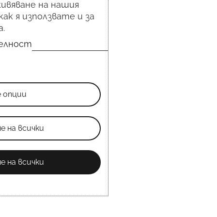
ивяване на нашия
как я използвате и за
.
телност
е опции
е на всички
е на всички