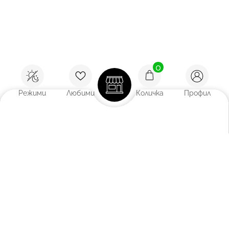
0
Режими
Любими
Количка
Профил
Покажи:
12
/
18
/
27