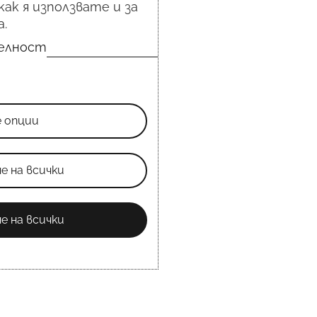
как я използвате и за
.
телност
е опции
е на всички
е на всички