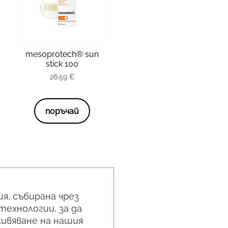
зона
Лице
тип кожа
всички
mesoprotech® sun
stick 100
опаковка
4.5 гр.
26.59
€
26.59
€
поръчай
я, събирана чрез
технологии, за да
ивяване на нашия