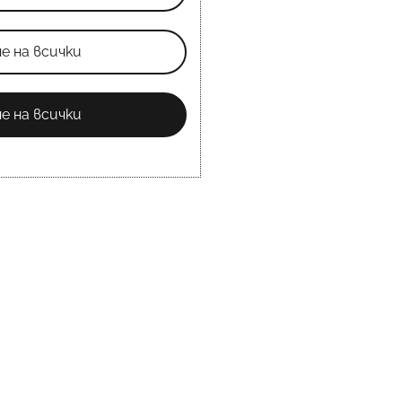
е на всички
е на всички