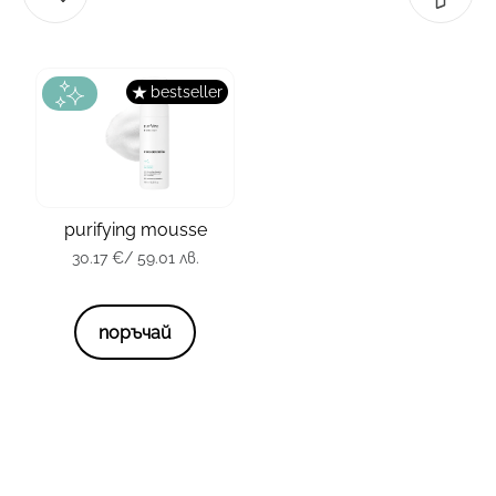
bestseller
зона
Лице
тип кожа
всички
purifying mousse
опаковка
150 мл.
30.17
€
/ 59.01 лв.
30.17
€
/ 59.01 лв.
поръчай