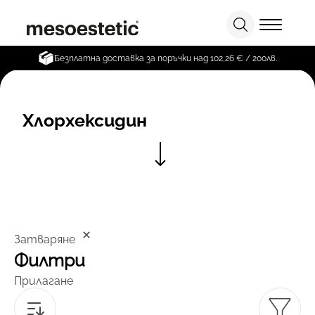
Безплатна доставка за поръчки над 102,26 € / 200лв.
Хлорхексидин
Затваряне
Филтри
Прилагане