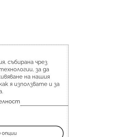
я, събирана чрез
технологии, за да
ивяване на нашия
как я използвате и за
.
телност
е опции