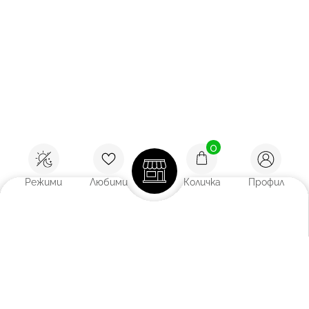
0
Режими
Любими
Количка
Профил
Покажи:
12
/
18
/
27