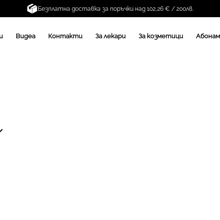
Безплатна доставка за поръчки над 102,26 € / 200лв.
и
Видеа
Контакти
За лекари
За козметици
Абона