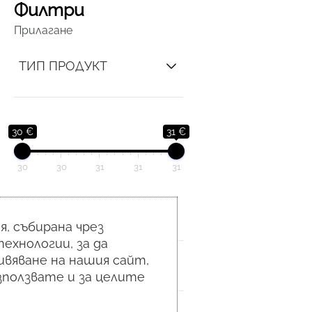
Филтри
Прилагане
ТИП ПРОДУКТ
30 €
31 €
30
30
31
31
31
СЪСТАВКИ
, събирана чрез
ехнологии, за да
вяване на нашия сайт,
ЗОНА
използвате и за целите
ОПАКОВКА