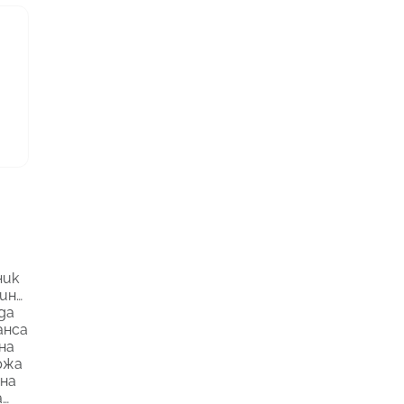
Лице
ички
5 мл.
ник
ина
да
анса
на
ржа
на
а