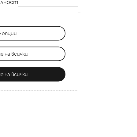
елност
е опции
е на всички
е на всички