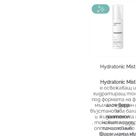
зона
тип кожа
вс
опаковка
12
Hydratonic Mist
30.17
€
/ 59.01 лв.
Hydratonic Mist
е освежаващ и
хидратиращ то
под формата на ф
мъгла, създаден 
алое вера
възстановява бал
и
и жизнеността 
пантенол
, тоникът поддъ
кожата след
оптимално ниво 
почистване.
влага, намаляв
Формулата му