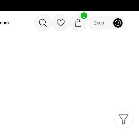
0
Влез
мент