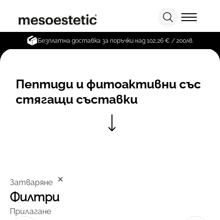
Безплатна доставка за поръчки над 102,26 € / 200лв.
Пептиди и фитоактивни със
стягащи съставки
Затваряне
Филтри
Прилагане