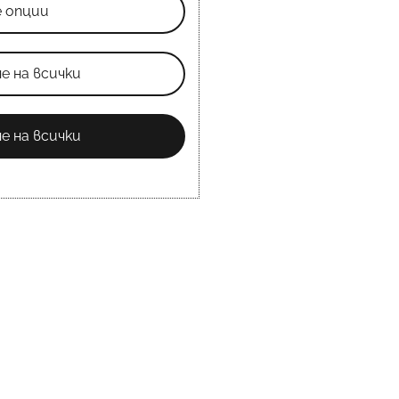
е опции
е на всички
е на всички