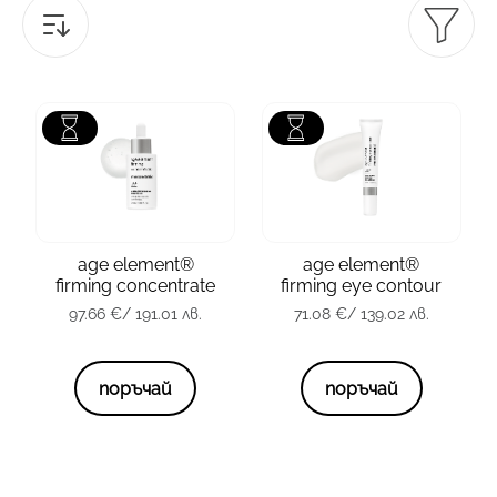
зона
Лице
зона
Околоочна зона
тип кожа
всички
тип кожа
всички
age element®
age element®
firming concentrate
firming eye contour
опаковка
30 мл.
опаковка
15 мл.
97.66
€
/ 191.01 лв.
71.08
€
/ 139.02 лв.
97.66
€
/ 191.01 лв.
71.08
€
/ 139.02 лв.
поръчай
поръчай