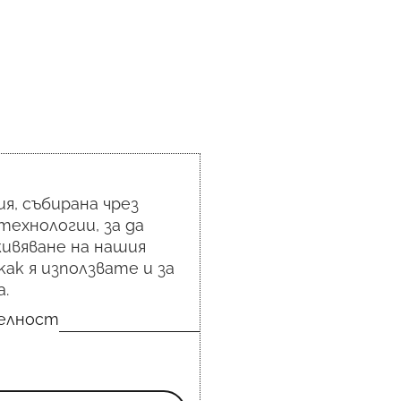
я, събирана чрез
технологии, за да
ивяване на нашия
как я използвате и за
.
телност