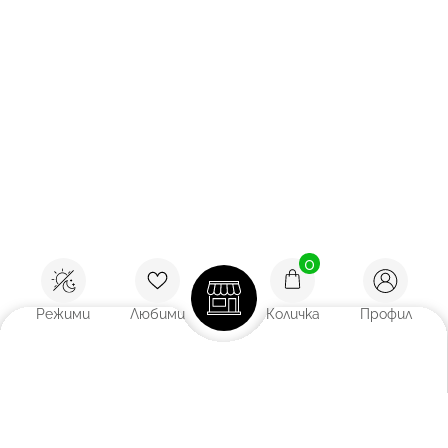
0
Режими
Любими
Количка
Профил