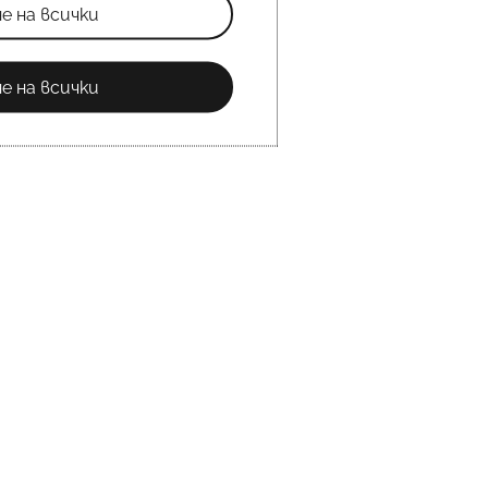
е на всички
е на всички