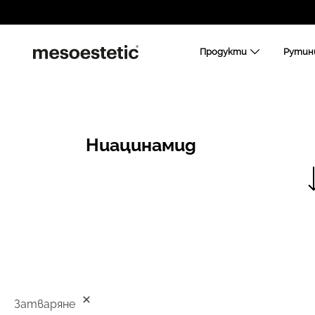
Продукти
Рутин
Ниацинамид
Затваряне