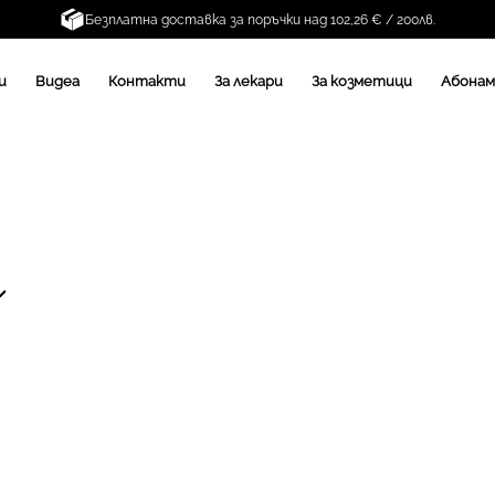
Безплатна доставка за поръчки над 102,26 € / 200лв.
и
Видеа
Контакти
За лекари
За козметици
Абона