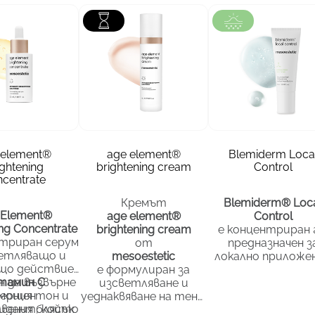
Лице
зона
Лице
зона
а
всички
тип кожа
всички
тип кожа
вс
а
30 мл.
опаковка
50 мл.
опаковка
1
 element®
age element®
Blemiderm Loca
ightening
brightening cream
Control
centrate
75.67
€
46.02
€
.
/ 148.00 лв.
/ 90.01 лв.
Кремът
Blemiderm® Loc
 Element®
age element®
Control
ing Concentrate
brightening cream
е концентриран г
нтриран серум
от
предназначен з
ветляващо и
mesoestetic
локално приложе
що действие,
е формулиран за
върху специфич
н да възвърне
тамин C
изсветляване и
несъвършенст
ерния тон и
 мощен
уеднаквяване на тена,
като пъпки и че
идант, който
вения блясък
като възвръща
точки. Формулат