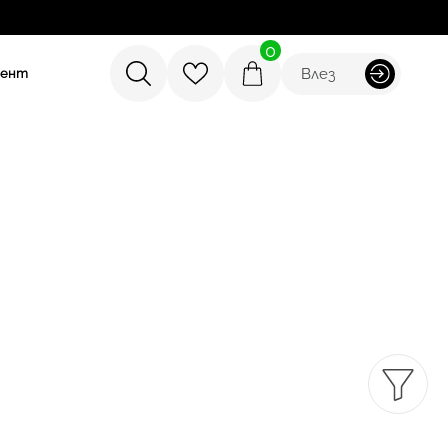
0
Влез
мент