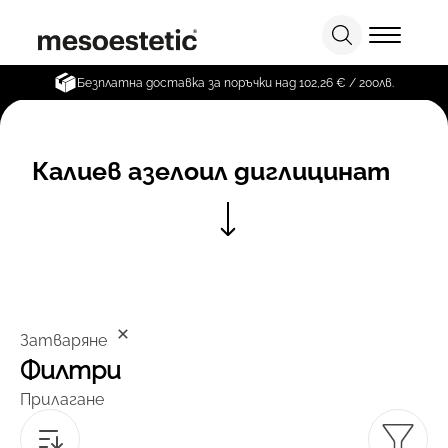
Безплатна доставка за поръчки над 102,26 € / 200лв.
Калиев азелоил диглицинат
Затваряне
Филтри
Прилагане