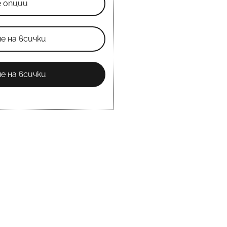
е опции
е на всички
е на всички