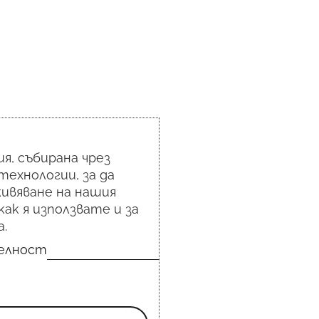
я, събирана чрез
технологии, за да
ивяване на нашия
как я използвате и за
.
телност