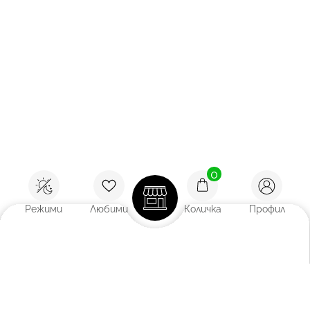
0
Режими
Любими
Количка
Профил