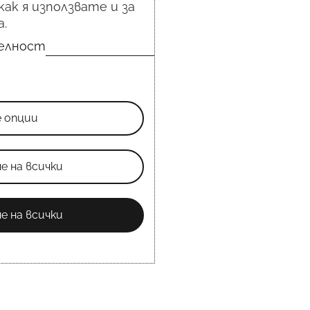
как я използвате и за
.
телност
е опции
е на всички
е на всички