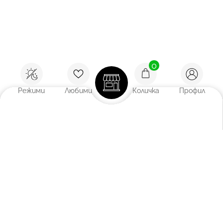
0
Режими
Любими
Количка
Профил
Покажи:
12
/
18
/
27