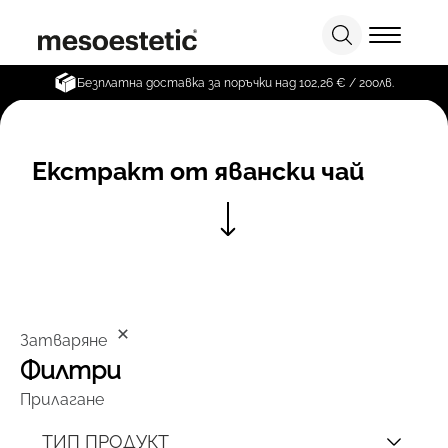
Безплатна доставка за поръчки над 102,26 € / 200лв.
Екстракт от явански чай
Затваряне
Филтри
Прилагане
ТИП ПРОДУКТ