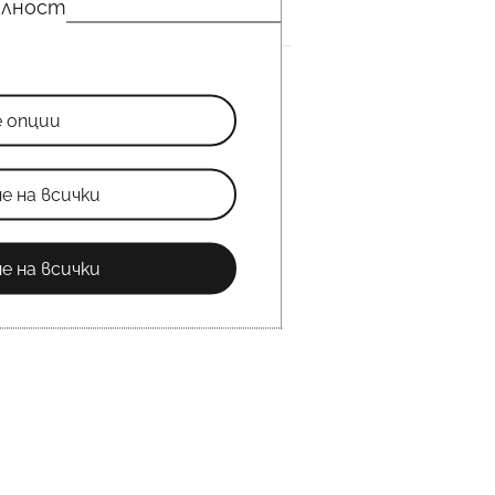
елност
е опции
е на всички
е на всички