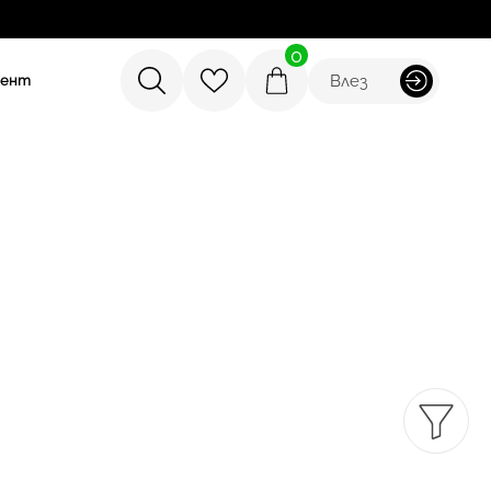
0
Влез
мент