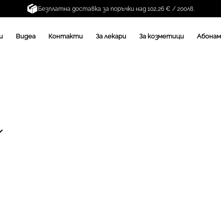
Безплатна доставка за поръчки над 102,26 € / 200лв.
и
Видеа
Контакти
За лекари
За козметици
Абона