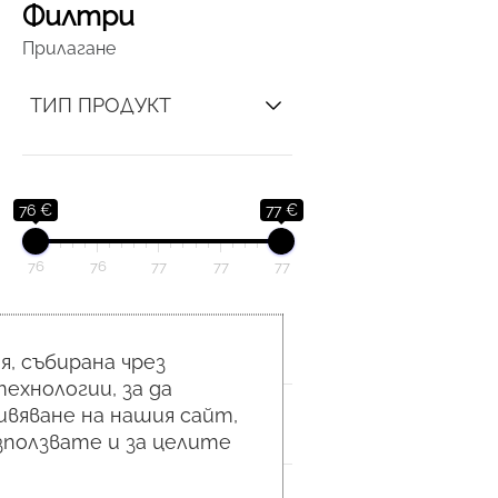
Филтри
Прилагане
ТИП ПРОДУКТ
76 €
77 €
76
76
77
77
77
СЪСТАВКИ
, събирана чрез
ехнологии, за да
вяване на нашия сайт,
ЗОНА
използвате и за целите
ОПАКОВКА