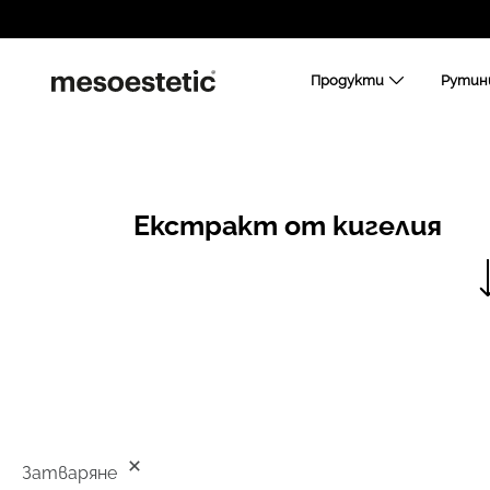
Продукти
Рутин
Екстракт от кигелия
Затваряне