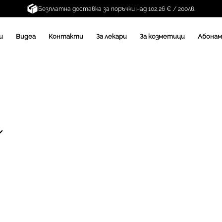
Безплатна доставка за поръчки над 102,26 € / 200лв.
и
Видеа
Контакти
За лекари
За козметици
Абона