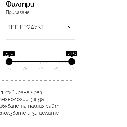
Филтри
Прилагане
ТИП ПРОДУКТ
75 €
76 €
75
75
76
76
76
СЪСТАВКИ
, събирана чрез
ехнологии, за да
вяване на нашия сайт,
ЗОНА
използвате и за целите
ОПАКОВКА