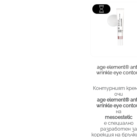
зона
Околоочна 
тип кожа
вс
опаковка
1
age element® ant
wrinkle eye conto
75.16
€
/ 147.00 лв.
Контурният крем
очи
age element® ant
wrinkle eye conto
на
mesoestetic
е специално
разработен з
корекция на бръч