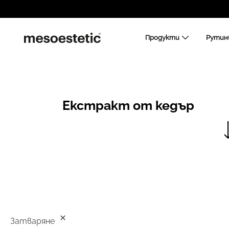
Продукти
Рутин
Екстракт от кедър
Затваряне