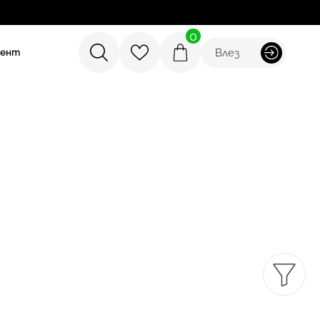
0
Влез
мент