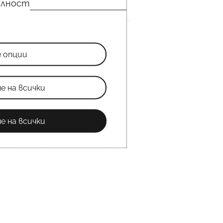
елност
е опции
е на всички
е на всички