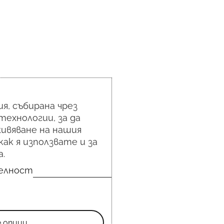
я, събирана чрез
технологии, за да
ивяване на нашия
как я използвате и за
.
телност
е опции