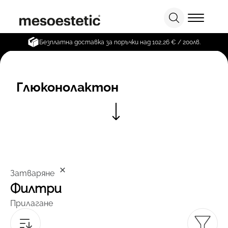
Безплатна доставка за поръчки над 102,26 € / 200лв.
Глюконолактон
Затваряне
Филтри
Прилагане