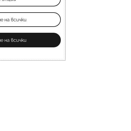
е на всички
е на всички