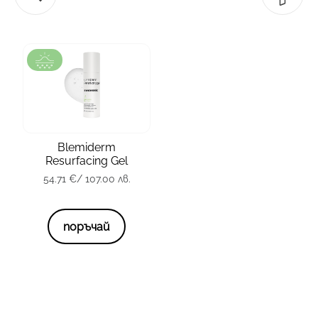
зона
Лице
тип кожа
всички
Blemiderm
Resurfacing Gel
опаковка
50 мл.
54.71
€
/ 107.00 лв.
54.71
€
/ 107.00 лв.
поръчай