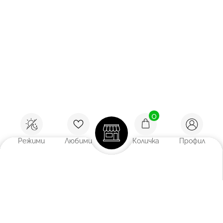
0
Режими
Любими
Количка
Профил