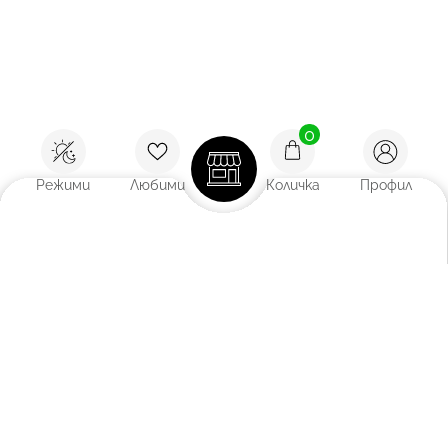
0
Режими
Любими
Количка
Профил
Покажи:
12
/
18
/
27