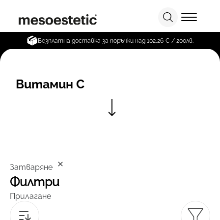
Безплатна доставка за поръчки над 102,26 € / 200лв.
Витамин С
Затваряне
Филтри
Прилагане