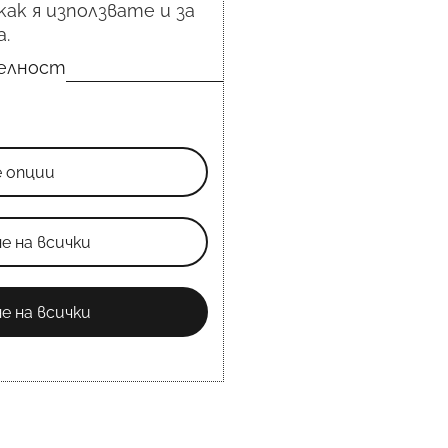
как я използвате и за
.
телност
е опции
е на всички
е на всички