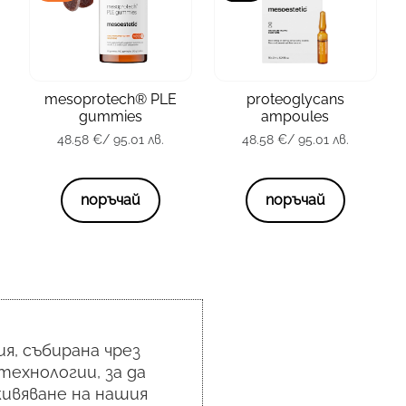
зона
Лице
зона
Тяло
тип кожа
всички
mesoprotech® PLE
proteoglycans
тип кожа
всички
gummies
ampoules
опаковка
10 x 2 мл.
48.58
€
/ 95.01 лв.
48.58
€
/ 95.01 лв.
опаковка
60 капсули
48.58
€
/ 95.01 лв.
48.58
€
/ 95.01 лв.
поръчай
поръчай
я, събирана чрез
технологии, за да
ивяване на нашия