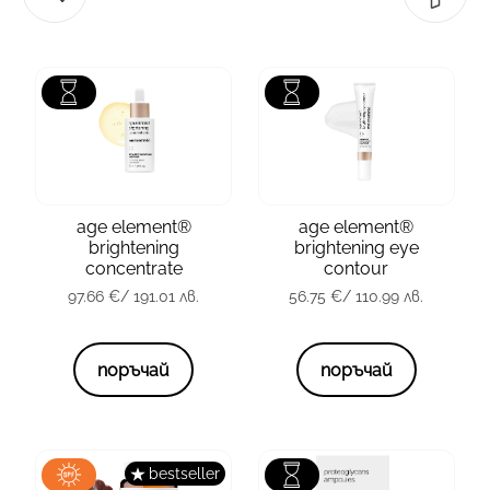
зона
Лице
зона
Околоочна зона
тип кожа
всички
тип кожа
всички
age element®
age element®
brightening
brightening eye
опаковка
30 мл.
опаковка
15 мл.
concentrate
contour
97.66
€
/ 191.01 лв.
56.75
€
/ 110.99 лв.
97.66
€
/ 191.01 лв.
56.75
€
/ 110.99 лв.
поръчай
поръчай
bestseller