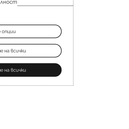
елност
е опции
е на всички
е на всички