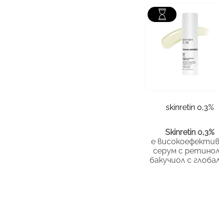
зона
тип кожа
вс
опаковка
5
skinretin 0,3%
86.92
€
/ 170.00 лв.
Skinretin 0,3%
е високоефекти
серум с ретинол
бакучиол с глоба
антиейдж дейст
за третиране 
бръчки, петна, за
на блясък и
еластичност н
кожата. Той е