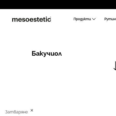
Продукти
Рутин
Бакучиол
Затваряне