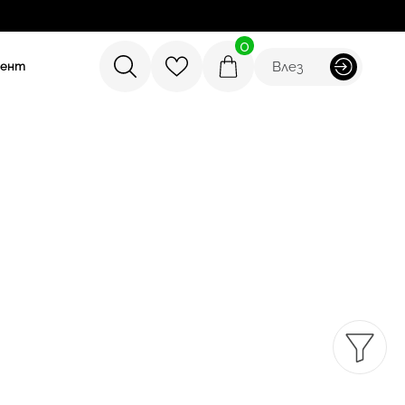
0
Влез
мент