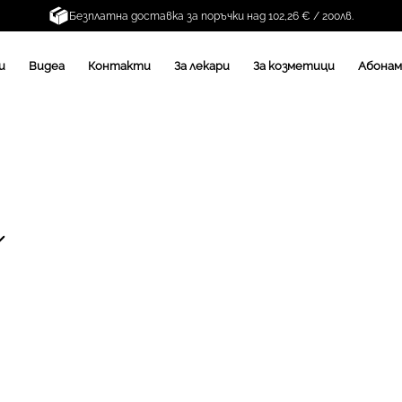
Безплатна доставка за поръчки над 102,26 € / 200лв.
и
Видеа
Контакти
За лекари
За козметици
Абона