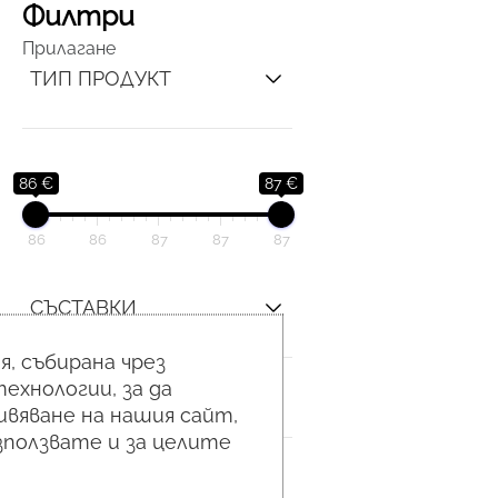
Филтри
Прилагане
ТИП ПРОДУКТ
86 €
87 €
86
86
87
87
87
СЪСТАВКИ
, събирана чрез
ехнологии, за да
ЗОНА
вяване на нашия сайт,
използвате и за целите
ОПАКОВКА