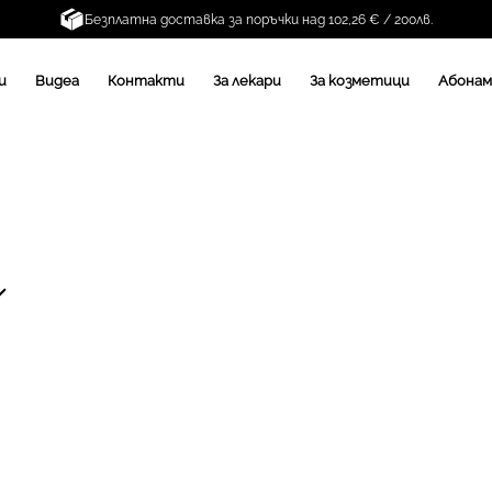
Безплатна доставка за поръчки над 102,26 € / 200лв.
и
Видеа
Контакти
За лекари
За козметици
Абона