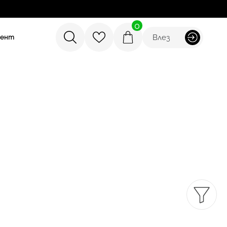
0
Влез
мент