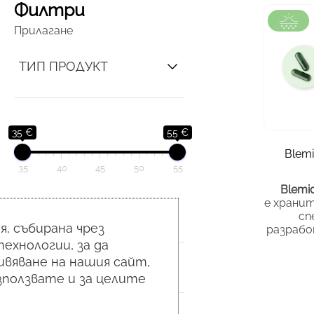
Филтри
Прилагане
ТИП ПРОДУКТ
зона
тип кож
35 €
55 €
Blem
опаковк
35
40
45
50
55
Blemi
45.52
€
е хранит
/ 89.03 лв.
СЪСТАВКИ
сп
, събирана чрез
разрабо
склонна
ехнологии, за да
несъв
вяване на нашия сайт,
ЗОНА
Формул
използвате и за целите
отвъ
възст
естест
ОПАКОВКА