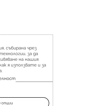
я, събирана чрез
технологии, за да
ивяване на нашия
как я използвате и за
.
телност
е опции