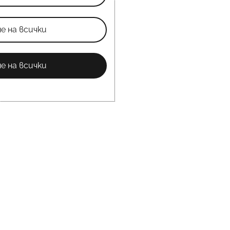
е на всички
е на всички