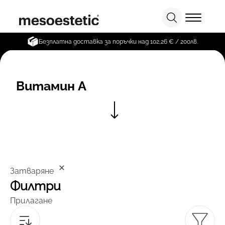
Безплатна доставка за поръчки над 102,26 € / 200лв.
Витамин A
Затваряне
Филтри
Прилагане