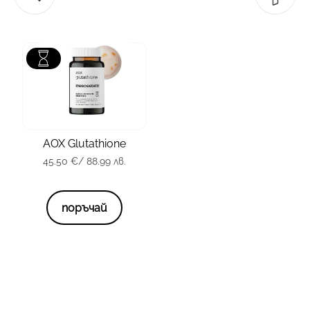
зона
Тяло
тип кожа
всички
AOX Glutathione
45.50
€
/ 88.99 лв.
опаковка
60 капсули
45.50
€
/ 88.99 лв.
поръчай