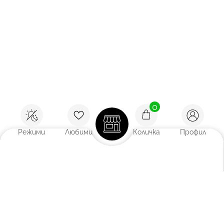
0
Режими
Любими
Количка
Профил
Покажи:
12
/
18
/
27